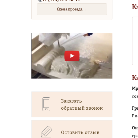
К
Схема проезда →
К
Мр
со
Заказать
обратный звонок
Гр
Ри
Он
Оставить отзыв
гр