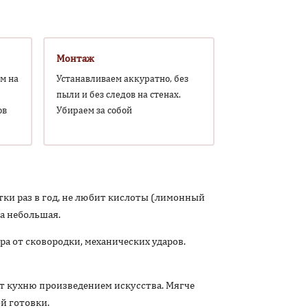
Монтаж
м на
Устанавливаем аккуратно, без
пыли и без следов на стенах.
ов
Убираем за собой
ки раз в год, не любит кислоты (лимонный
ка небольшая.
а от сковородки, механических ударов.
ет кухню произведением искусства. Мягче
ой готовки.