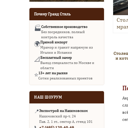
Почему Гранд Стиль
Сто
мра
Собственное производство
🏭
Без посредников, полный
контроль качества
Прямой импорт
🌍
Мрамор и гранит напрямую из
Италии и Испании
Столеш
Бесплатный замер
и кот
📐
Выезд специалиста по Москве и
области
13+ лет на рынке
⭐
Сотни реализованных проектов
П
НАШ ШОУРУМ
Ак
сл
📍
Экспострой на Нахимовском
вс
Нахимовский пр-т, 24
се
Пав. 2, 1 эт., сектор А, стенд 101
📞
+7 (495) 120-40-49