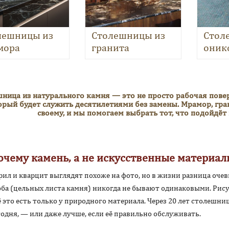
лешницы из
Столешницы из
Стол
мора
гранита
оник
ница из натурального камня — это не просто рабочая повер
орый будет служить десятилетиями без замены. Мрамор, гра
своему, и мы помогаем выбрать тот, что подойдёт
очему камень, а не искусственные материал
рил и кварцит выглядят похоже на фото, но в жизни разница оче
эба (цельных листа камня) никогда не бывают одинаковыми. Рису
ё это есть только у природного материала. Через 20 лет столешниц
годня, — или даже лучше, если её правильно обслуживать.