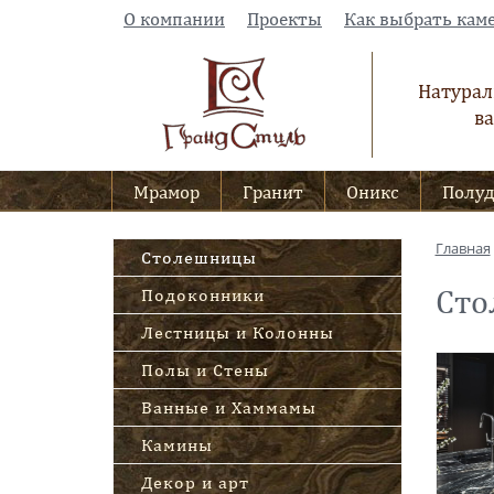
О компании
Проекты
Как выбрать кам
Натурал
ва
Мрамор
Гранит
Оникс
Полуд
Главная
Столешницы
Ст
Подоконники
Лестницы и Колонны
Полы и Стены
Ванные и Хаммамы
Камины
Декор и арт