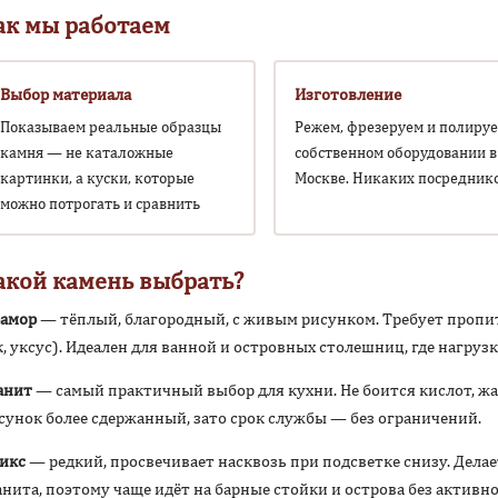
ак мы работаем
Выбор материала
Изготовление
Показываем реальные образцы
Режем, фрезеруем и полируе
камня — не каталожные
собственном оборудовании в
картинки, а куски, которые
Москве. Никаких посредник
можно потрогать и сравнить
акой камень выбрать?
амор
— тёплый, благородный, с живым рисунком. Требует пропит
к, уксус). Идеален для ванной и островных столешниц, где нагруз
анит
— самый практичный выбор для кухни. Не боится кислот, жар
сунок более сдержанный, зато срок службы — без ограничений.
икс
— редкий, просвечивает насквозь при подсветке снизу. Дела
анита, поэтому чаще идёт на барные стойки и острова без активн